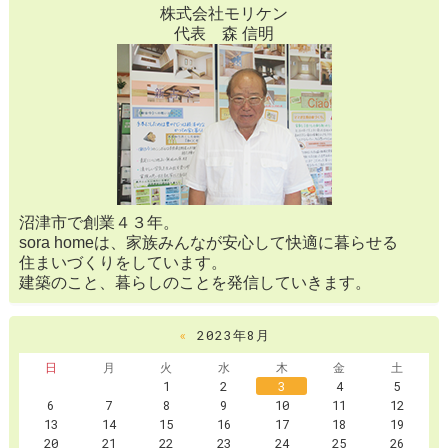
株式会社モリケン
代表 森 信明
沼津市で創業４３年。
sora homeは、家族みんなが安心して快適に暮らせる
住まいづくりをしています。
建築のこと、暮らしのことを発信していきます。
«
2023年8月
日
月
火
水
木
金
土
1
2
3
4
5
6
7
8
9
10
11
12
13
14
15
16
17
18
19
20
21
22
23
24
25
26