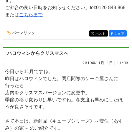
す。
ご都合の良い日時をお知らせください。tel:0120-848-868
または
こちらまで
パーマリンク
entry164
ポスト
シェア
entry164
entry164
ハロウィンからクリスマスへ
2019年11月 1日｜11:00
今日から11月ですね。
昨日はハロウィンでした。閉店間際のケーキ屋さんに
行ったら、
店内をクリスマスバージョンに変更中。
季節の移り変わりは早いですね。冬支度も早めにしたほ
うが良さそうです。
さて本日は、新商品《キューブシリーズ》～安住（あず
み）の家～ のご紹介です。