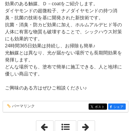
効果のある触媒、Ｄ－coatをご紹介します。
ダイヤモンドの超微粒子、ナノダイヤモンドの持つ消
臭・抗菌の技術を基に開発された新技術です。
抗菌・消臭・防カビ効果に加え、ホルムアルデヒド等の
人体に有害な物質も破壊することで、シックハウス対策
にも効果的です。
24時間365日効果は持続し、お掃除も簡単♪
光触媒とは異なり、光が届かない場所でも長期間効果を
発揮します。
どんな場所でも、塗布で簡単に施工できる、人と地球に
優しい商品です。
ご興味のある方はぜひご相談ください♪
パーマリンク
entry240
ポスト
シェア
entry240
entry240
「2022年8月」
「2022年10月」