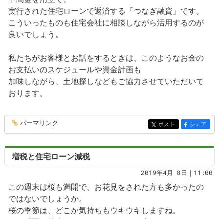
実行された住宅ローンで返済する「つなぎ融資」です。
こういったものも住宅会社に相談しながら活用するのが
良いでしょう。
私たちがお客様とお話をするときは、このようなお金の
お支払いのスケジュールや資金計画も
加味しながら、土地探しなどもご協力させていただいて
おります。
パーマリンク
entry134
ポスト
シェア
entry134
entry134
増税と住宅ローン減税
2019年4月 8日｜11:00
この週末は桜も満開で、お花見をされた方も多かったの
ではないでしょうか。
桜の季節は、どこか気持ちもウキウキしますね。