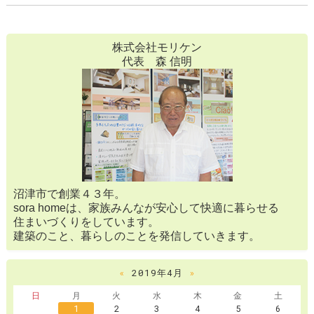
株式会社モリケン
代表 森 信明
沼津市で創業４３年。
sora homeは、家族みんなが安心して快適に暮らせる
住まいづくりをしています。
建築のこと、暮らしのことを発信していきます。
«
2019年4月
»
日
月
火
水
木
金
土
1
2
3
4
5
6