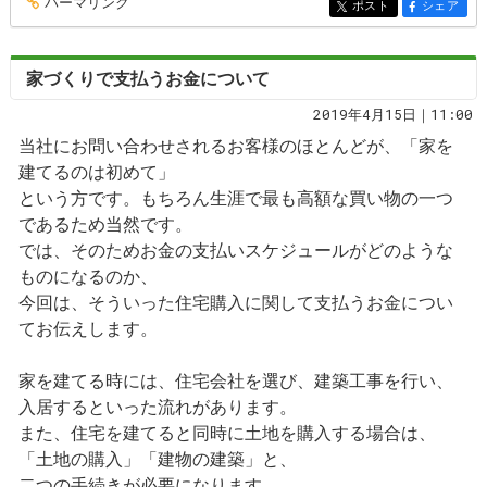
パーマリンク
entry136
ポスト
シェア
entry136
entry136
家づくりで支払うお金について
2019年4月15日｜11:00
当社にお問い合わせされるお客様のほとんどが、「家を
建てるのは初めて」
という方です。もちろん生涯で最も高額な買い物の一つ
であるため当然です。
では、そのためお金の支払いスケジュールがどのような
ものになるのか、
今回は、そういった住宅購入に関して支払うお金につい
てお伝えします。
家を建てる時には、住宅会社を選び、建築工事を行い、
入居するといった流れがあります。
また、住宅を建てると同時に土地を購入する場合は、
「土地の購入」「建物の建築」と、
二つの手続きが必要になります。