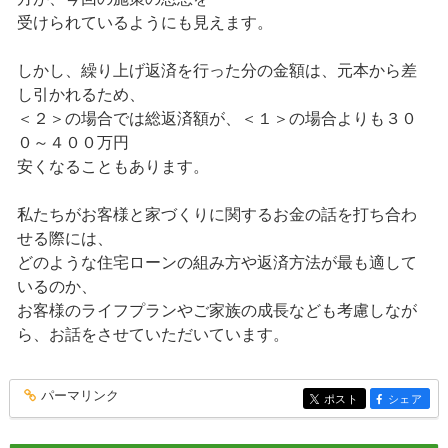
受けられているようにも見えます。
しかし、繰り上げ返済を行った分の金額は、元本から差
し引かれるため、
＜２＞の場合では総返済額が、＜１＞の場合よりも３０
０～４００万円
安くなることもあります。
私たちがお客様と家づくりに関するお金の話を打ち合わ
せる際には、
どのような住宅ローンの組み方や返済方法が最も適して
いるのか、
お客様のライフプランやご家族の成長なども考慮しなが
ら、お話をさせていただいています。
パーマリンク
entry133
ポスト
シェア
entry133
entry133