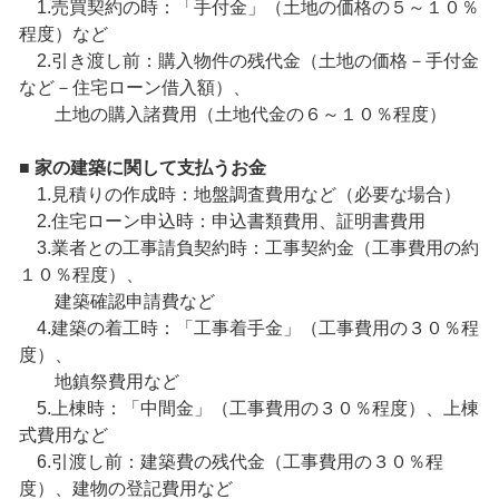
1.売買契約の時：「手付金」（土地の価格の５～１０％
程度）など
2.引き渡し前：購入物件の残代金（土地の価格－手付金
など－住宅ローン借入額）、
土地の購入諸費用（土地代金の６～１０％程度）
■ 家の建築に関して支払うお金
1.見積りの作成時：地盤調査費用など（必要な場合）
2.住宅ローン申込時：申込書類費用、証明書費用
3.業者との工事請負契約時：工事契約金（工事費用の約
１０％程度）、
建築確認申請費など
4.建築の着工時：「工事着手金」（工事費用の３０％程
度）、
地鎮祭費用など
5.上棟時：「中間金」（工事費用の３０％程度）、上棟
式費用など
6.引渡し前：建築費の残代金（工事費用の３０％程
度）、建物の登記費用など