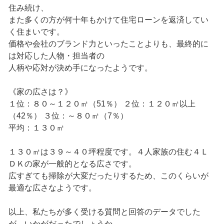
住み続け、
また多くの方が何十年もかけて住宅ローンを返済してい
く住まいです。
価格や会社のブランド力といったことよりも、最終的に
は対応した人物・担当者の
人柄や応対が決め手になったようです。
《家の広さは？》
１位：８０～１２０㎡（51％） ２位：１２０㎡以上
（42％） ３位：～８０㎡（7％）
平均：１３０㎡
１３０㎡は３９～４０坪程度です。４人家族の住む４Ｌ
ＤＫの家が一般的となる広さです。
広すぎても掃除が大変だったりするため、このくらいが
最適な広さなようです。
以上、私たちが多く受ける質問と回答のデータでした
が、いかがだったでしょうか。