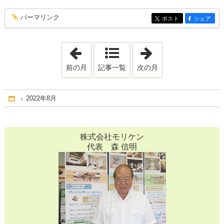
パーマリンク
entry237
ポスト
シェア
entry237
entry237
「2022年6月」
「2022年9月」
前の月
記事一覧
次の月
2022年8月
Home
株式会社モリケン
代表 森 信明