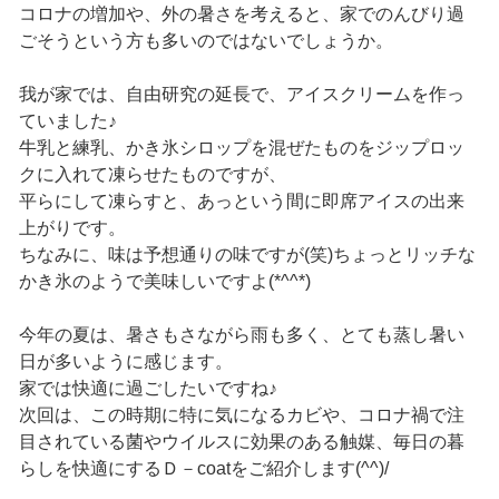
コロナの増加や、外の暑さを考えると、家でのんびり過
ごそうという方も多いのではないでしょうか。
我が家では、自由研究の延長で、アイスクリームを作っ
ていました♪
牛乳と練乳、かき氷シロップを混ぜたものをジップロッ
クに入れて凍らせたものですが、
平らにして凍らすと、あっという間に即席アイスの出来
上がりです。
ちなみに、味は予想通りの味ですが(笑)ちょっとリッチな
かき氷のようで美味しいですよ(*^^*)
今年の夏は、暑さもさながら雨も多く、とても蒸し暑い
日が多いように感じます。
家では快適に過ごしたいですね♪
次回は、この時期に特に気になるカビや、コロナ禍で注
目されている菌やウイルスに効果のある触媒、毎日の暮
らしを快適にするＤ－coatをご紹介します(^^)/