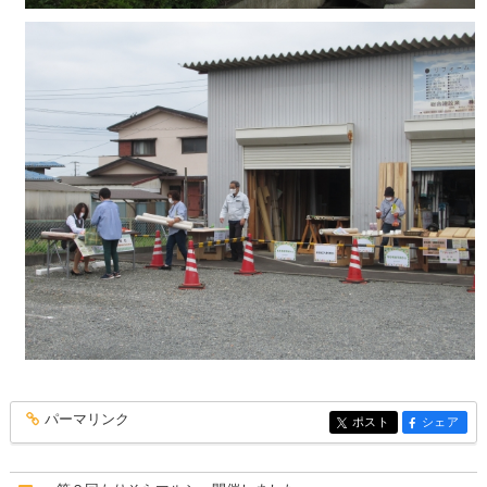
パーマリンク
entry263
ポスト
シェア
entry263
entry263