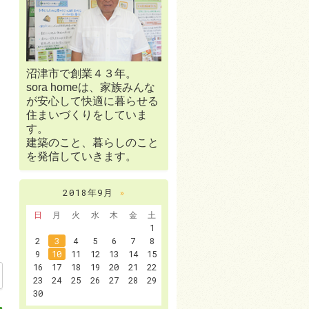
沼津市で創業４３年。
sora homeは、家族みんな
が安心して快適に暮らせる
住まいづくりをしていま
す。
建築のこと、暮らしのこと
を発信していきます。
2018年9月
»
日
月
火
水
木
金
土
1
2
3
4
5
6
7
8
9
10
11
12
13
14
15
16
17
18
19
20
21
22
23
24
25
26
27
28
29
30