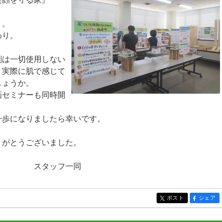
り。
わり。
剤は一切使用しない
、実際に肌で感じて
しょうか。
画セミナーも同時開
一歩になりましたら幸いです。
りがとうございました。
フ一同
ポスト
シェア
entry117
entry117