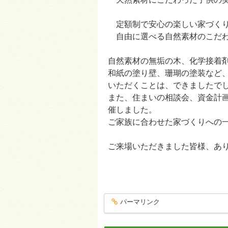
定額制で安心の楽しい家づく
自由に選べる自然素材のこだ
自然素材の無垢の木、化学接着
和紙の塗り壁、珊瑚の塗装など
いただくことは、できましたで
また、住まいの相談会、資金計
催しました。
ご家族に合わせた家づくりへの
ご来場いただきました皆様、あ
スタッ
パーマリンク
entry117