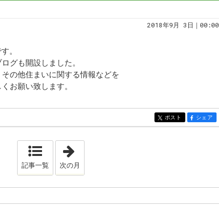
2018年9月 3日｜00:00
です。
ブログも開設しました。
、その他住まいに関する情報などを
しくお願い致します。
ポスト
シェア
entry111
entry111
「2018年10月」
記事一覧
次の月