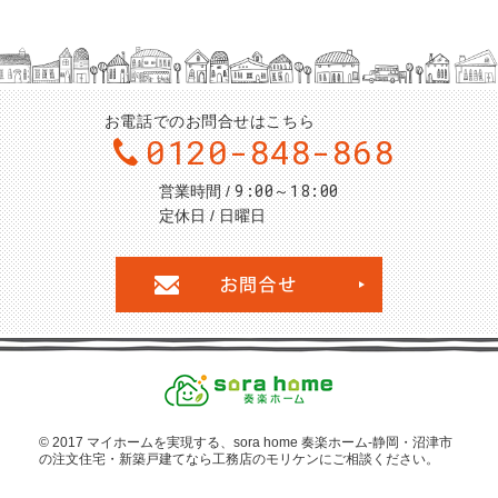
お電話でのお問合せはこちら
0120-848-868
9:00～18:00
営業時間
定休日
日曜日
お問合せ・ご
© 2017 マイホームを
実現する、sora home 奏楽ホーム‐静岡・沼津市
の注文住宅・新築戸建てなら工務店のモリケン
にご相談ください。