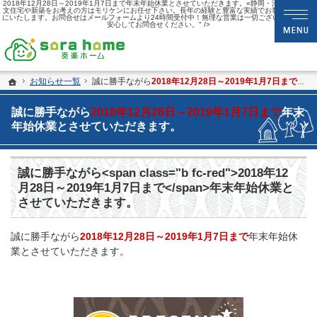
2018年12月28日～2019年1月7日まで年末年始休業とさせていただきます。«静岡・沼津市市で注
文住宅や新築をお考えの方はモリケンにお任せ下さい。長年の経験と豊富な実績でお客様の夢を形
にいたします。お問合せはメールフォームより24時間受付中！無理な営業は一切ございませんので
安心してお問合せください。" />
静岡・沼津市の新築・注文住宅・新築戸建てなら夢を現実にする工務店のsora hom
sora home 奏楽ホーム‐静岡・沼津市の新築・注文住宅・新築戸建てなら工務店の
ホーム
お知らせ一覧
誠に勝手ながら
2018年12月28日～2019年1月7日まで
年末
誠に勝手ながら
2018年12月28日～2019年1月7日まで
年末
年始休業とさせていただきます。
誠に勝手ながら<span class="b fc-red">2018年12
月28日～2019年1月7日まで</span>年末年始休業と
させていただきます。
誠に勝手ながら
2018年12月28日～2019年1月7日まで
年末年始休
業とさせていただきます。