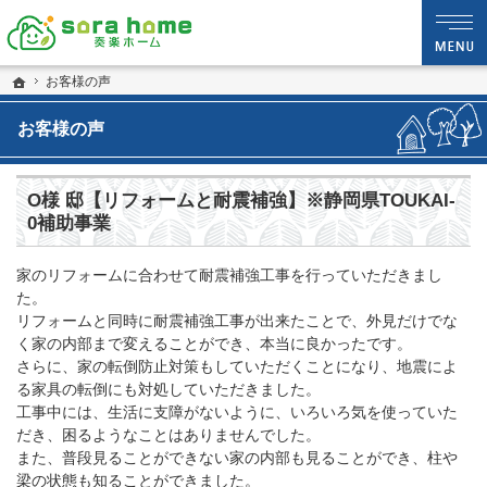
静岡・沼津市の新築・注文住宅・新築戸建てなら夢を現実にする工務店のsora hom
sora home 奏楽ホーム‐静岡・沼津市の新築・注文住宅・新築戸建てなら工務店の
ホーム
お客様の声
お客様の声
O様 邸【リフォームと耐震補強】※静岡県TOUKAI-
0補助事業
家のリフォームに合わせて耐震補強工事を行っていただきまし
た。
リフォームと同時に耐震補強工事が出来たことで、外見だけでな
く家の内部まで変えることができ、本当に良かったです。
さらに、家の転倒防止対策もしていただくことになり、地震によ
る家具の転倒にも対処していただきました。
工事中には、生活に支障がないように、いろいろ気を使っていた
だき、困るようなことはありませんでした。
また、普段見ることができない家の内部も見ることができ、柱や
梁の状態も知ることができました。