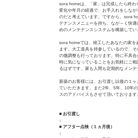
sora homeは、「家」は完成したら終
変化や年月の経過で、お手入れをしなが
のだと考えています。ですから、sora h
テナンスメニューを持ち、なが～く快適
めのメンテナンスシステムを構築してい
sora homeでは、竣工したあなたの家
ます。大工道具を持参しているので、そ
の微調整も行っております。特に不具合
時に気になっていることをお気軽にご相
るはずです。家も人間も定期的なメンテ
新築のお客様には、お引渡し以後の１ヶ
ていただきます。また2年、5年、10
スのアドバイスもさせて頂いております
■ お引渡し
↓
■ アフター点検（１ヵ月後）
↓