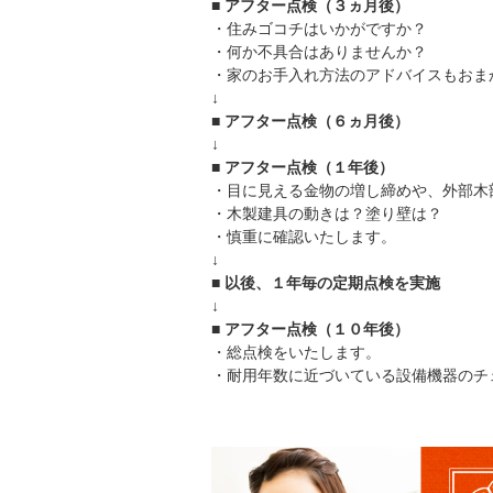
■ アフター点検（３ヵ月後）
・住みゴコチはいかがですか？
・何か不具合はありませんか？
・家のお手入れ方法のアドバイスもおま
↓
■ アフター点検（６ヵ月後）
↓
■ アフター点検（１年後）
・目に見える金物の増し締めや、外部木
・木製建具の動きは？塗り壁は？
・慎重に確認いたします。
↓
■ 以後、１年毎の定期点検を実施
↓
■ アフター点検（１０年後）
・総点検をいたします。
・耐用年数に近づいている設備機器のチ