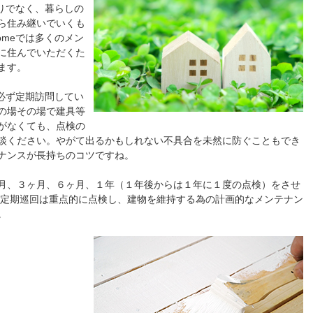
わりでなく、暮らしの
ら住み継いでいくも
omeでは多くのメン
に住んでいただくた
ます。
を必ず定期訪問してい
の場その場で建具等
がなくても、点検の
談ください。やがて出るかもしれない不具合を未然に防ぐこともでき
ナンスが長持ちのコツですね。
月、３ヶ月、６ヶ月、１年（１年後からは１年に１度の点検）をさせ
年の定期巡回は重点的に点検し、建物を維持する為の計画的なメンテナン
。