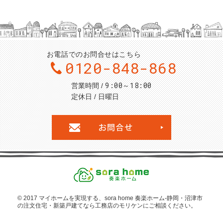
お電話でのお問合せはこちら
0120-848-868
9:00～18:00
営業時間
定休日
日曜日
お問合せ・ご
© 2017 マイホームを
実現する、sora home 奏楽ホーム‐静岡・沼津市
の注文住宅・新築戸建てなら工務店のモリケン
にご相談ください。