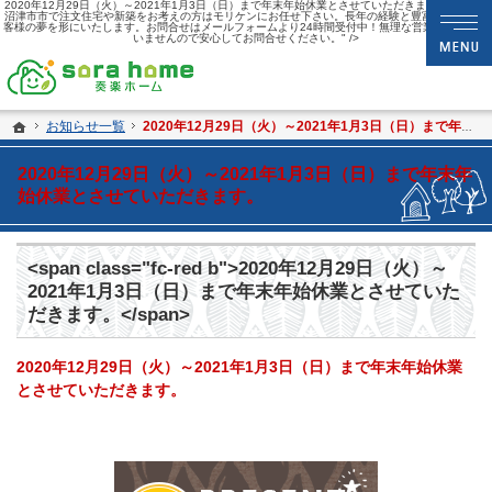
2020年12月29日（火）～2021年1月3日（日）まで年末年始休業とさせていただきます。«静岡・
沼津市市で注文住宅や新築をお考えの方はモリケンにお任せ下さい。長年の経験と豊富な実績でお
客様の夢を形にいたします。お問合せはメールフォームより24時間受付中！無理な営業は一切ござ
いませんので安心してお問合せください。" />
静岡・沼津市の新築・注文住宅・新築戸建てなら夢を現実にする工務店のsora hom
sora home 奏楽ホーム‐静岡・沼津市の新築・注文住宅・新築戸建てなら工務店の
ホーム
お知らせ一覧
2020年12月29日（火）～2021年1月3日（日）まで年末年始休業とさせていただきます。
2020年12月29日（火）～2021年1月3日（日）まで年末年
始休業とさせていただきます。
<span class="fc-red b">2020年12月29日（火）～
2021年1月3日（日）まで年末年始休業とさせていた
だきます。</span>
2020年12月29日（火）～2021年1月3日（日）まで年末年始休業
とさせていただきます。