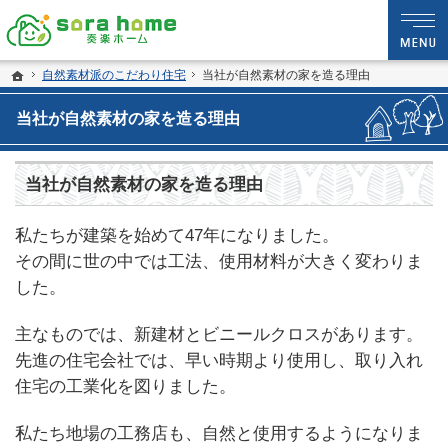
静岡・沼津市の新築・注文住宅・新築戸建てなら夢を現実にする工務店のsora hom
sora home 奏楽ホーム‐静岡・沼津市の新築・注文住宅・新築戸建てなら工務店の
ホーム
自然素材派のこだわり住宅
当社が自然素材の家を造る理由
当社が自然素材の家を造る理由
当社が自然素材の家を造る理由
私たちが建築を始めて47年になりました。
その間に世の中では工法、使用材料が大きく変わりま
した。
主なものでは、新建材とビニールクロスがあります。
先進の住宅会社では、早い時期より使用し、取り入れ
住宅の工業化を図りました。
私たち地場の工務店も、自然と使用するようになりま