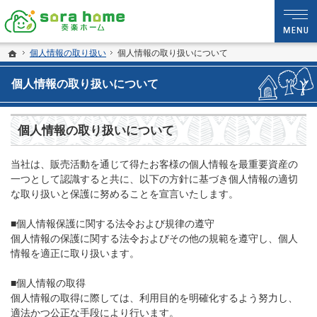
静岡・沼津市の新築・注文住宅・新築戸建てなら夢を現実にする工務店のsora hom
sora home 奏楽ホーム‐静岡・沼津市の新築・注文住宅・新築戸建てなら工務店の
ホーム
個人情報の取り扱い
個人情報の取り扱いについて
個人情報の取り扱いについて
個人情報の取り扱いについて
当社は、販売活動を通じて得たお客様の個人情報を最重要資産の
一つとして認識すると共に、以下の方針に基づき個人情報の適切
な取り扱いと保護に努めることを宣言いたします。
■個人情報保護に関する法令および規律の遵守
個人情報の保護に関する法令およびその他の規範を遵守し、個人
情報を適正に取り扱います。
■個人情報の取得
個人情報の取得に際しては、利用目的を明確化するよう努力し、
適法かつ公正な手段により行います。