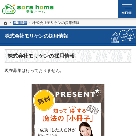
静岡・沼津市の新築・注文住宅・新築戸建てなら夢を現実にする工務店のsora hom
sora home 奏楽ホーム‐静岡・沼津市の新築・注文住宅・新築戸建てなら工務店の
ホーム
採用情報
株式会社モリケンの採用情報
株式会社モリケンの採用情報
株式会社モリケンの採用情報
現在募集は行っておりません。