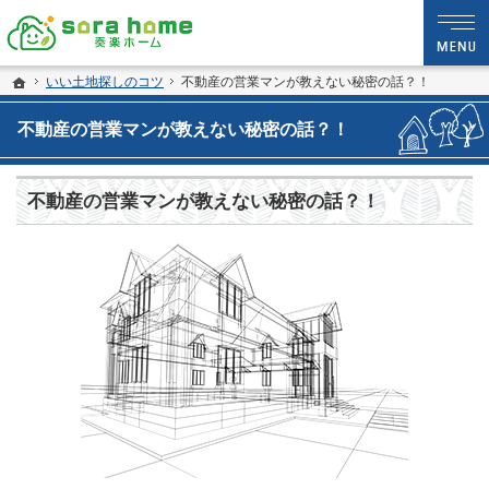
静岡・沼津市の新築・注文住宅・新築戸建てなら夢を現実にする工務店のsora hom
sora home 奏楽ホーム‐静岡・沼津市の新築・注文住宅・新築戸建てなら工務店の
ホーム
いい土地探しのコツ
不動産の営業マンが教えない秘密の話？！
不動産の営業マンが教えない秘密の話？！
不動産の営業マンが教えない秘密の話？！