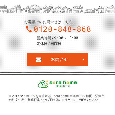
お電話でのお問合せはこちら
0120-848-868
9:00～18:00
営業時間
定休日
日曜日
お問合せ・ご
© 2017 マイホームを
実現する、sora home 奏楽ホーム‐静岡・沼津市
の注文住宅・新築戸建てなら工務店のモリケン
にご相談ください。