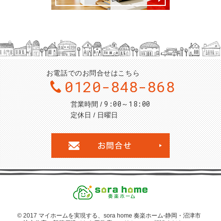
お電話でのお問合せはこちら
0120-848-868
9:00～18:00
営業時間
定休日
日曜日
お問合せ・ご
© 2017 マイホームを
実現する、sora home 奏楽ホーム‐静岡・沼津市