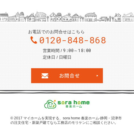
お電話でのお問合せはこちら
0120-848-868
9:00～18:00
営業時間
定休日
日曜日
お問合せ・ご
© 2017 マイホームを
実現する、sora home 奏楽ホーム‐静岡・沼津市
の注文住宅・新築戸建てなら工務店のモリケン
にご相談ください。