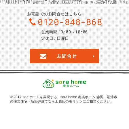
お電話でのお問合せはこちら
0120-848-868
9:00～18:00
営業時間
定休日
日曜日
お問合せ・ご
© 2017 マイホームを
実現する、sora home 奏楽ホーム‐静岡・沼津市
の注文住宅・新築戸建てなら工務店のモリケン
にご相談ください。