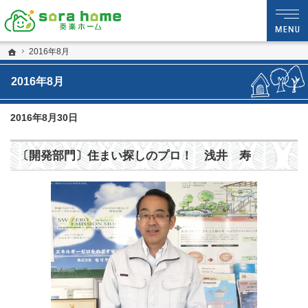
静岡・沼津市の新築・注文住宅・新築戸建てなら夢を現実にする工務店のsora hom
sora home 奏楽ホーム‐静岡・沼津市の新築・注文住宅・新築戸建てなら工務店の
ホーム
2016年8月
2016年8月
2016年8月30日
〔開発部門〕住まい探しのプロ！ 浅井 寿